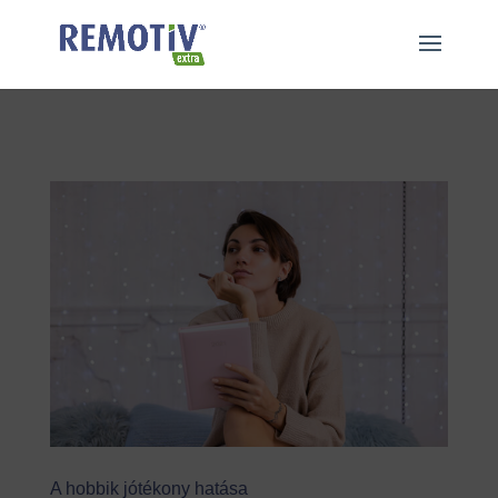
"
"
A hobbik jótékony hatása