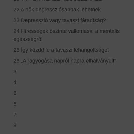
22 A nők depressziósabbak lehetnek
23 Depresszió vagy tavaszi fáradtság?
24 Hírességek őszinte vallomásai a mentális
egészségről
25 Így küzdd le a tavaszi lehangoltságot
26 „A ragyogása napról napra elhalványult”
3
4
5
6
7
8