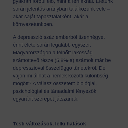
gyakran fordul elő, mint a férfiaknál. Életünk
során jelentős arányban találkozunk vele –
akár saját tapasztalatként, akár a
környezetünkben.
A depresszió száz emberből tizennégyet
érint élete során legalább egyszer.
Magyarországon a felnőtt lakosság
számottevő része (5,8%-a) számolt már be
depresszióval összefüggő tünetekről. De
vajon mi állhat a nemek közötti különbség
mögött? A válasz összetett: biológiai,
pszichológiai és társadalmi tényezők
egyaránt szerepet játszanak.
Testi változások, lelki hatások