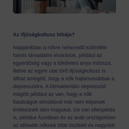
Az ifjúságkultusz hibája?
Napjainkban a nőkre nehezedő különféle
hamis társadalmi elvárások, például az
egyenlőség vagy a tökéletes anya mítosza,
illetve az egyre utat törő ifjúságkultusz is
állhat amögött, hogy a nők hajlamosabbak a
depresszióra. A klimakteriális depresszió
mögött például az van, hogy a nők
fiatalságuk elmúltával már nem képesek
értékesnek látni magukat. De van ellenpélda
is, például Ázsiában és az arab országokban
az idősebb nőknek több tisztelet és nagyobb