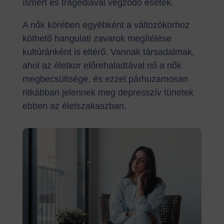
ismert és tragédiával végződő esetek.
A nők körében egyébként a változókorhoz
köthető hangulati zavarok megítélése
kultúránként is eltérő. Vannak társadalmak,
ahol az életkor előrehaladtával nő a nők
megbecsültsége, és ezzel párhuzamosan
ritkábban jelennek meg depresszív tünetek
ebben az életszakaszban.