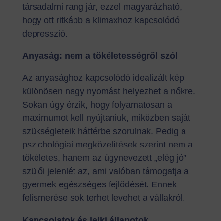
társadalmi rang jár, ezzel magyarázható,
hogy ott ritkább a klimaxhoz kapcsolódó
depresszió.
Anyaság: nem a tökéletességről szól
Az anyasághoz kapcsolódó idealizált kép
különösen nagy nyomást helyezhet a nőkre.
Sokan úgy érzik, hogy folyamatosan a
maximumot kell nyújtaniuk, miközben saját
szükségleteik háttérbe szorulnak. Pedig a
pszichológiai megközelítések szerint nem a
tökéletes, hanem az úgynevezett „elég jó”
szülői jelenlét az, ami valóban támogatja a
gyermek egészséges fejlődését. Ennek
felismerése sok terhet levehet a vállakról.
Kapcsolatok és lelki állapotok