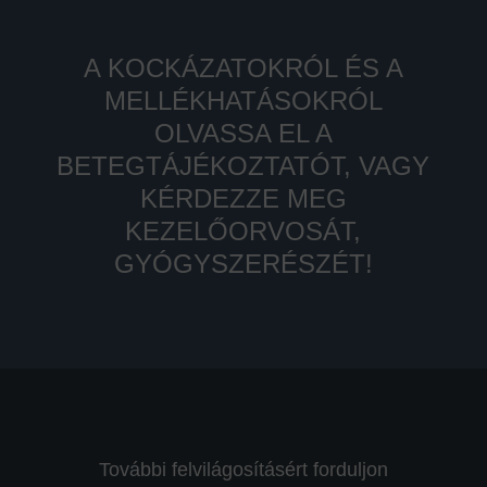
A KOCKÁZATOKRÓL ÉS A
MELLÉKHATÁSOKRÓL
OLVASSA EL A
BETEGTÁJÉKOZTATÓT, VAGY
KÉRDEZZE MEG
KEZELŐORVOSÁT,
GYÓGYSZERÉSZÉT!
További felvilágosításért forduljon