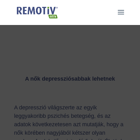
"
"
A nők depressziósabbak lehetnek
A depresszió világszerte az egyik
leggyakoribb pszichés betegség, és az
adatok következetesen azt mutatják, hogy a
nők körében nagyjából kétszer olyan