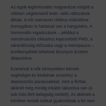
Az egyik legfontosabb magyarázat mögött a
nőkben végbemenő testi—lelki változások
állnak. A női szervezet ciklikus működése
önmagában is hatással van a hangulatra. A
hormonális ingadozások – például a
menstruációs ciklushoz kapcsolódó PMS, a
várandósság időszaka vagy a menopauza –
érzékenyebbé tehetnek bizonyos érzelmi
állapotokra.
Ezenkívül a nők könnyebben kérnek
segítséget és fordulnak orvoshoz a
depressziós panaszaikkal, mint a férfiak,
akiknél még mindig inkább tabusítva van (a
sok más férfi betegség mellett), és akiknek a
körében emiatt sokkal gyakoribbak a fel nem