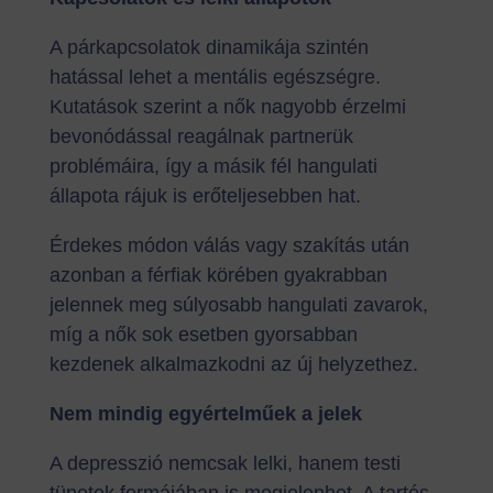
A párkapcsolatok dinamikája szintén
hatással lehet a mentális egészségre.
Kutatások szerint a nők nagyobb érzelmi
bevonódással reagálnak partnerük
problémáira, így a másik fél hangulati
állapota rájuk is erőteljesebben hat.
Érdekes módon válás vagy szakítás után
azonban a férfiak körében gyakrabban
jelennek meg súlyosabb hangulati zavarok,
míg a nők sok esetben gyorsabban
kezdenek alkalmazkodni az új helyzethez.
Nem mindig egyértelműek a jelek
A depresszió nemcsak lelki, hanem testi
tünetek formájában is megjelenhet. A tartós