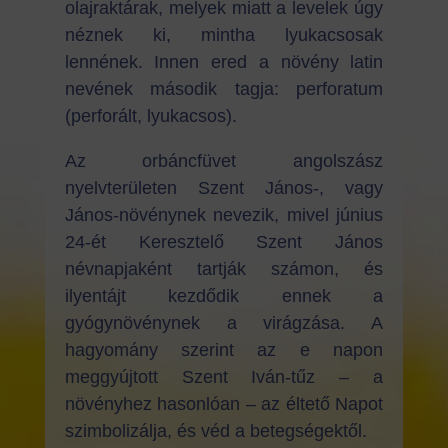
olajraktárak, melyek miatt a levelek úgy
néznek ki, mintha lyukacsosak
lennének. Innen ered a növény latin
nevének második tagja: perforatum
(perforált, lyukacsos).
Az orbáncfüvet angolszász
nyelvterületen Szent János-, vagy
János-növénynek nevezik, mivel június
24-ét Keresztelő Szent János
névnapjaként tartják számon, és
ilyentájt kezdődik ennek a
gyógynövénynek a virágzása. A
hagyomány szerint az e napon
meggyújtott Szent Iván-tűz – a
növényhez hasonlóan – az éltető Napot
szimbolizálja, és véd a betegségektől.