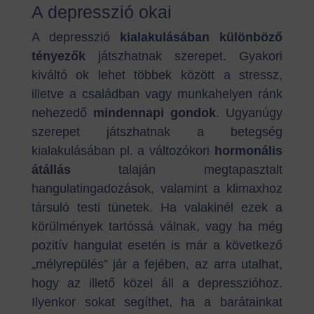
A depresszió okai
A depresszió
kialakulásában különböző
tényezők
játszhatnak szerepet. Gyakori
kiváltó ok lehet többek között a stressz,
illetve a családban vagy munkahelyen ránk
nehezedő
mindennapi gondok
. Ugyanúgy
szerepet játszhatnak a betegség
kialakulásában pl. a változókori
hormonális
átállás
talaján megtapasztalt
hangulatingadozások, valamint a klimaxhoz
társuló testi tünetek. Ha valakinél ezek a
körülmények tartóssá válnak, vagy ha még
pozitív hangulat esetén is már a következő
„mélyrepülés” jár a fejében, az arra utalhat,
hogy az illető közel áll a depresszióhoz.
Ilyenkor sokat segíthet, ha a barátainkat