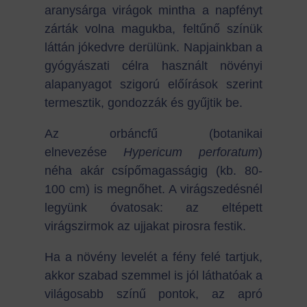
aranysárga virágok mintha a napfényt
zárták volna magukba, feltűnő színük
láttán jókedvre derülünk. Napjainkban a
gyógyászati célra használt növényi
alapanyagot szigorú előírások szerint
termesztik, gondozzák és gyűjtik be.
Az orbáncfű (botanikai
elnevezése
Hypericum
perforatum
)
néha akár csípőmagasságig (kb. 80-
100 cm) is megnőhet. A virágszedésnél
legyünk óvatosak: az eltépett
virágszirmok az ujjakat pirosra festik.
Ha a növény levelét a fény felé tartjuk,
akkor szabad szemmel is jól láthatóak a
világosabb színű pontok, az apró