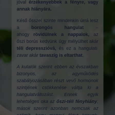
jóval
érzékenyebbek a fényre, vagy
annak hiányára.
Késő ősszel szinte mindenkin úrrá lesz
a
borongós hangulat
–
ahogy
rövidülnek a nappalok,
az
őszi borús kedvünk úgy mélyülhet akár
téli depresszióvá,
és ez a hangulati
zavar akár
tavaszig is eltarthat
.
A kutatók szerint ebben az évszakban
bizonyos, az agyműködés
szabályozásában részt vevő hormonok
szintjének csökkenése váltja ki a
hangulatváltozást. Ennek egyik
lehetséges oka az
őszi-téli fényhiány
,
mások szerint azonban nemcsak az