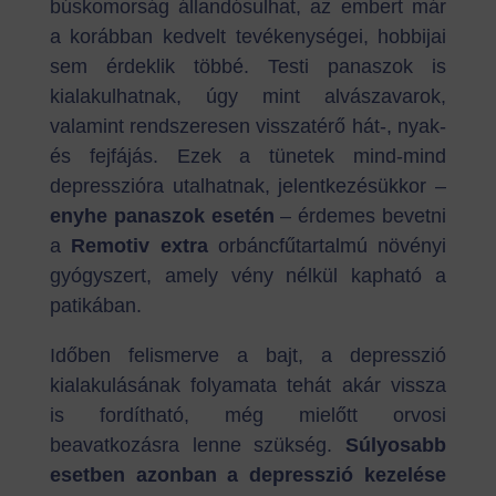
búskomorság állandósulhat, az embert már
a korábban kedvelt tevékenységei, hobbijai
sem érdeklik többé. Testi panaszok is
kialakulhatnak, úgy mint alvászavarok,
valamint rendszeresen visszatérő hát-, nyak-
és fejfájás. Ezek a tünetek mind-mind
depresszióra utalhatnak, jelentkezésükkor –
enyhe panaszok esetén
– érdemes bevetni
a
Remotiv extra
orbáncfűtartalmú növényi
gyógyszert, amely vény nélkül kapható a
patikában.
Időben felismerve a bajt, a depresszió
kialakulásának folyamata tehát akár vissza
is fordítható, még mielőtt orvosi
beavatkozásra lenne szükség.
Súlyosabb
esetben azonban a depresszió kezelése