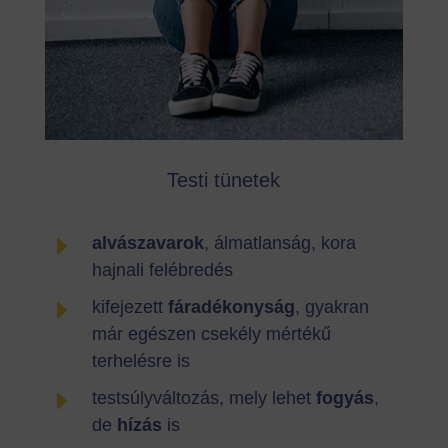
Testi tünetek
E
alvászavarok
, álmatlanság, kora
hajnali felébredés
E
kifejezett
fáradékonyság
, gyakran
már egészen csekély mértékű
terhelésre is
E
testsúlyváltozás, mely lehet
fogyás
,
de
hízás
is