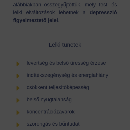
alábbiakban összegyűjtöttük, mely testi és
lelki elváltozások lehetnek a
depresszió
figyelmeztető jelei
.
Lelki tünetek
E
levertség és belső üresség érzése
E
indítékszegénység és energiahiány
E
csökkent teljesítőképesség
E
belső nyugtalanság
E
koncentrációzavarok
E
szorongás és bűntudat