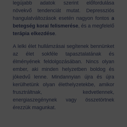
legújabb adatok szerint előfordulása
növekvő tendenciát mutat. Depressziós
hangulatváltozások esetén
nagyon fontos
a
betegség korai felismerése
, és a
megfelelő
terápia elkezdése
.
A lelki élet hullámzásai segítenek bennünket
az élet sokféle tapasztalatának és
élményének feldolgozásában. Nincs olyan
ember, aki minden helyzetben boldog és
jókedvű lenne. Mindannyian újra és újra
kerülhetünk olyan élethelyzetekbe, amikor
frusztráltnak, kedvetlennek,
energiaszegénynek vagy összetörtnek
érezzük magunkat.