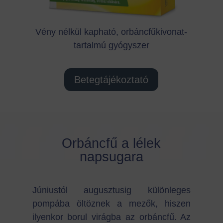
Vény nélkül kapható, orbáncfűkivonat-
tartalmú gyógyszer
Betegtájékoztató
Orbáncfű a lélek
napsugara
Júniustól augusztusig különleges
pompába öltöznek a mezők, hiszen
ilyenkor borul virágba az orbáncfű. Az