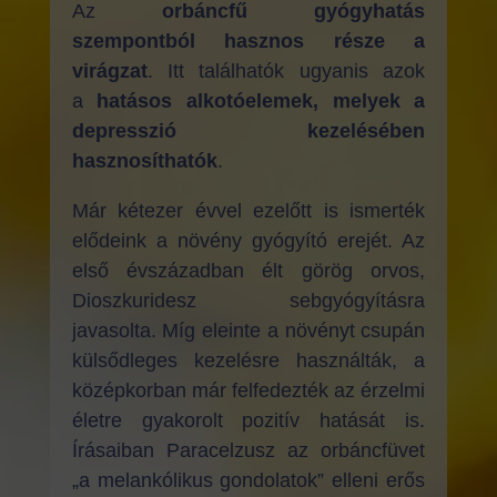
Az
orbáncfű gyógyhatás
szempontból hasznos része a
virágzat
. Itt találhatók ugyanis azok
a
hatásos alkotóelemek, melyek a
depresszió kezelésében
hasznosíthatók
.
Már kétezer évvel ezelőtt is ismerték
elődeink a növény gyógyító erejét. Az
első évszázadban élt görög orvos,
Dioszkuridesz sebgyógyításra
javasolta. Míg eleinte a növényt csupán
külsődleges kezelésre használták, a
középkorban már felfedezték az érzelmi
életre gyakorolt pozitív hatását is.
Írásaiban Paracelzusz az orbáncfüvet
„a melankólikus gondolatok” elleni erős