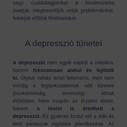
vagy családtagjainkat a bizalmunkba
avatjuk, megbeszéljük velük problémáinkat,
feltárjuk előttük félelmeinket.
A depresszió tünetei
A depresszió
nem egyik napról a másikra,
hanem
fokozatosan alakul és fejlődik
ki.
Olykor nehéz lehet felismerni, mert nem
mindig a legtipikusabbnak vélt tünetek
(búskomorság, levertség) állnak
előtérben. Nem csupán az érzelmi életet,
hanem
a testet is érintheti a
depresszió.
És gyakran fordul elő a lelki és
testi panaszok együttes jelentkezése. Az