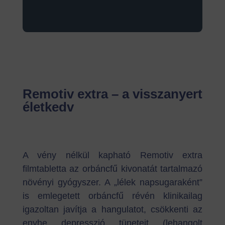
Remotiv extra – a visszanyert
életkedv
A vény nélkül kapható Remotiv extra
filmtabletta az orbáncfű kivonatát tartalmazó
növényi gyógyszer. A „lélek napsugaraként”
is emlegetett orbáncfű révén klinikailag
igazoltan javítja a hangulatot, csökkenti az
enyhe depresszió tüneteit (lehangolt