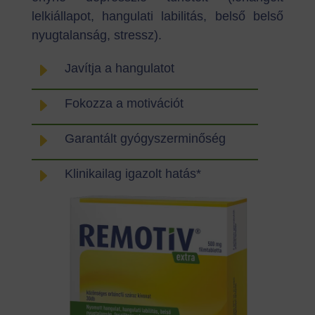
lelkiállapot, hangulati labilitás, belső belső
nyugtalanság, stressz).
E
Javítja a hangulatot
E
Fokozza a motivációt
E
Garantált gyógyszerminőség
E
Klinikailag igazolt hatás*