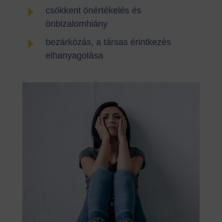
E
csökkent önértékelés és
önbizalomhiány
E
bezárkózás, a társas érintkezés
elhanyagolása