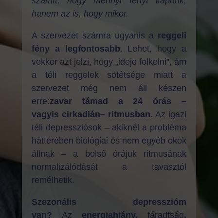
számít, hogy mennyi fényt kapunk,
hanem az is, hogy mikor.
A szervezet számra ugyanis a
reggeli
fény a legfontosabb
. Lehet, hogy a
vekker azt jelzi, hogy „ideje felkelni”, ám
a téli reggelek sötétsége miatt a
szervezet még nem áll készen
erre:
zavar támad a 24 órás –
vagyis
cirkadián
– ritmusban
. Az igazi
téli depressziósok – akiknél a probléma
hátterében biológiai és nem egyéb okok
állnak – a belső órájuk ritmusának
normalizálódását a tavasztól
remélhetik.
Szezonális depresszióm
van
?
Az
energiahiány,
fáradtság
,