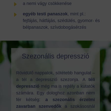
E
a nemi vágy csökkenése
E
egyéb testi panaszok
, mint pl.:
fejfájás, hátfájás, szédülés, gyomor- és
bélpanaszok, szívdobogásérzés
Szezonális depresszió
Rövidülő nappalok, sötétebb hangulat –
a tél a depresszió szezonja. A
téli
depresszió
még ma is rejtély a kutatók
számára. Egy dologhoz azonban nem
fér kétség:
a szezonális érzelmi
zavarban szenvedők
a szokásosnál