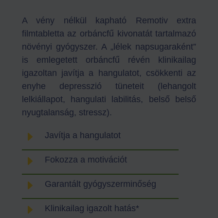
A vény nélkül kapható Remotiv extra
filmtabletta az orbáncfű kivonatát tartalmazó
növényi gyógyszer. A „lélek napsugaraként”
is emlegetett orbáncfű révén klinikailag
igazoltan javítja a hangulatot, csökkenti az
enyhe depresszió tüneteit (lehangolt
lelkiállapot, hangulati labilitás, belső belső
nyugtalanság, stressz).
E
Javítja a hangulatot
E
Fokozza a motivációt
E
Garantált gyógyszerminőség
E
Klinikailag igazolt hatás*