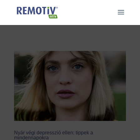
"
"
Nyár végi depresszió ellen: tippek a
mindennapokra