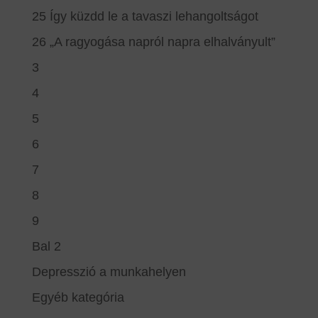
25 Így küzdd le a tavaszi lehangoltságot
26 „A ragyogása napról napra elhalványult”
3
4
5
6
7
8
9
Bal 2
Depresszió a munkahelyen
Egyéb kategória