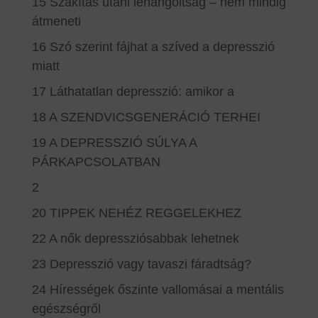
15 Szakítás utáni lehangoltság – nem mindig
átmeneti
16 Szó szerint fájhat a szíved a depresszió
miatt
17 Láthatatlan depresszió: amikor a
18 A SZENDVICSGENERÁCIÓ TERHEI
19 A DEPRESSZIÓ SÚLYA A
PÁRKAPCSOLATBAN
2
20 TIPPEK NEHÉZ REGGELEKHEZ
22 A nők depressziósabbak lehetnek
23 Depresszió vagy tavaszi fáradtság?
24 Hírességek őszinte vallomásai a mentális
egészségről