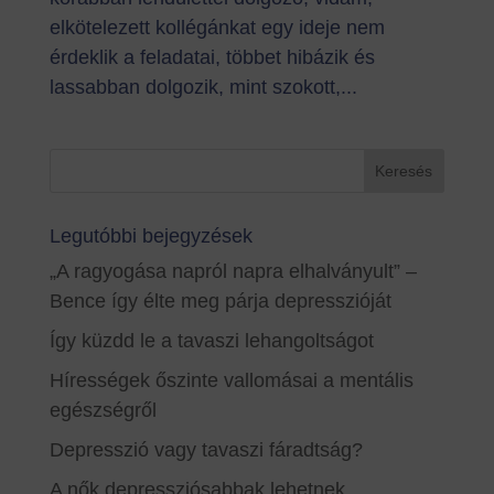
elkötelezett kollégánkat egy ideje nem
érdeklik a feladatai, többet hibázik és
lassabban dolgozik, mint szokott,...
Legutóbbi bejegyzések
„A ragyogása napról napra elhalványult” –
Bence így élte meg párja depresszióját
Így küzdd le a tavaszi lehangoltságot
Hírességek őszinte vallomásai a mentális
egészségről
Depresszió vagy tavaszi fáradtság?
A nők depressziósabbak lehetnek