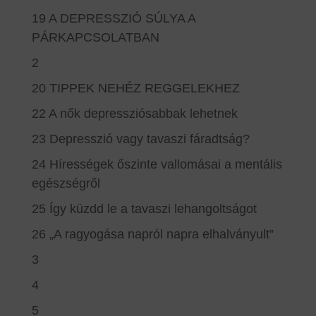
19 A DEPRESSZIÓ SÚLYA A
PÁRKAPCSOLATBAN
2
20 TIPPEK NEHÉZ REGGELEKHEZ
22 A nők depressziósabbak lehetnek
23 Depresszió vagy tavaszi fáradtság?
24 Hírességek őszinte vallomásai a mentális
egészségről
25 Így küzdd le a tavaszi lehangoltságot
26 „A ragyogása napról napra elhalványult”
3
4
5