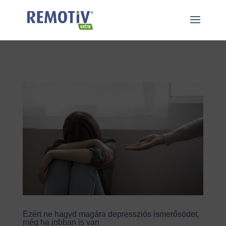
"
"
Ezért ne hagyd magára depressziós ismerősödet,
még ha jobban is van