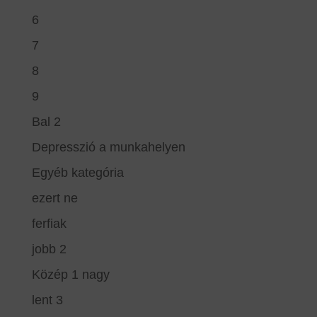
6
7
8
9
Bal 2
Depresszió a munkahelyen
Egyéb kategória
ezert ne
ferfiak
jobb 2
Közép 1 nagy
lent 3