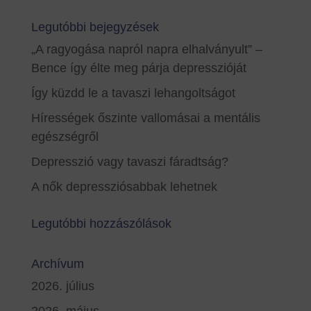
Legutóbbi bejegyzések
„A ragyogása napról napra elhalványult” –
Bence így élte meg párja depresszióját
Így küzdd le a tavaszi lehangoltságot
Hírességek őszinte vallomásai a mentális
egészségről
Depresszió vagy tavaszi fáradtság?
A nők depressziósabbak lehetnek
Legutóbbi hozzászólások
Archívum
2026. július
2026. május