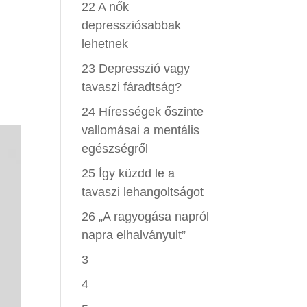
22 A nők
depressziósabbak
lehetnek
23 Depresszió vagy
tavaszi fáradtság?
24 Hírességek őszinte
vallomásai a mentális
egészségről
25 Így küzdd le a
tavaszi lehangoltságot
26 „A ragyogása napról
napra elhalványult”
3
4