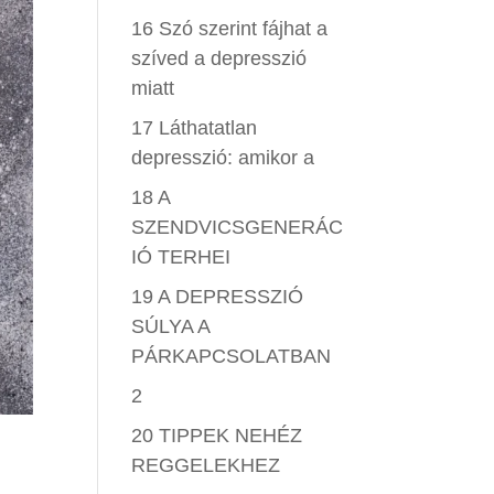
16 Szó szerint fájhat a
szíved a depresszió
miatt
17 Láthatatlan
depresszió: amikor a
18 A
SZENDVICSGENERÁC
IÓ TERHEI
19 A DEPRESSZIÓ
SÚLYA A
PÁRKAPCSOLATBAN
2
20 TIPPEK NEHÉZ
REGGELEKHEZ