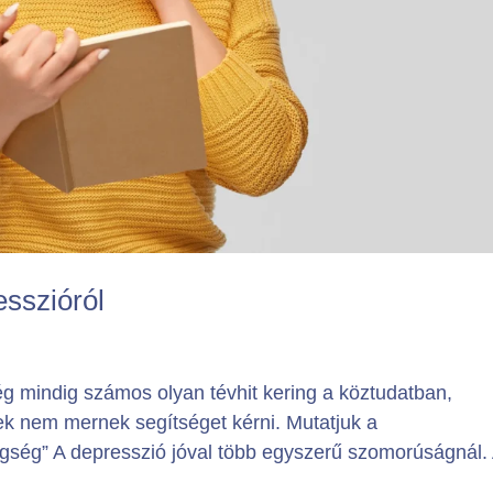
esszióról
ég mindig számos olyan tévhit kering a köztudatban,
ek nem mernek segítséget kérni. Mutatjuk a
egség” A depresszió jóval több egyszerű szomorúságnál. 