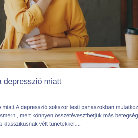
a depresszió miatt
ió miatt A depresszió sokszor testi panaszokban mutatkoz
lismerni, mert könnyen összetéveszthetjük más betegsé
 klasszikusnak vélt tünetekkel,...