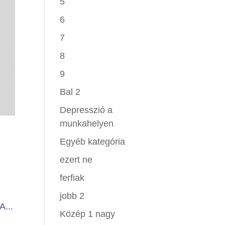
5
6
7
8
9
Bal 2
Depresszió a
munkahelyen
Egyéb kategória
ezert ne
ferfiak
jobb 2
A...
Közép 1 nagy