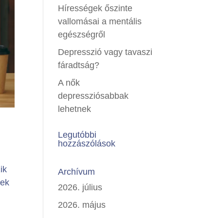
Hírességek őszinte
vallomásai a mentális
egészségről
Depresszió vagy tavaszi
fáradtság?
A nők
depressziósabbak
lehetnek
Legutóbbi
hozzászólások
ik
Archívum
gek
2026. július
2026. május