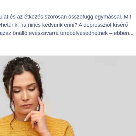
ulat és az étkezés szorosan összefügg egymással. Mit
ehetünk, ha nincs kedvünk enni? A depressziót kísérő
zaz önálló evészavarrá terebélyesedhetnek – ebben...