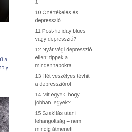
1
10 Önértékelés és
depresszió
11 Post-holiday blues
vagy depresszió?
12 Nyár végi depresszió
ellen: tippek a
ű a
mindennapokra
moly
13 Hét veszélyes tévhit
a depresszióról
14 Mit egyek, hogy
jobban legyek?
15 Szakítás utáni
lehangoltság – nem
mindig átmeneti