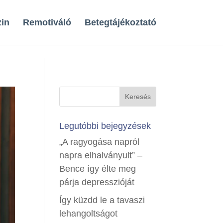
in
Remotiváló
Betegtájékoztató
Legutóbbi bejegyzések
„A ragyogása napról
napra elhalványult” –
Bence így élte meg
párja depresszióját
Így küzdd le a tavaszi
lehangoltságot