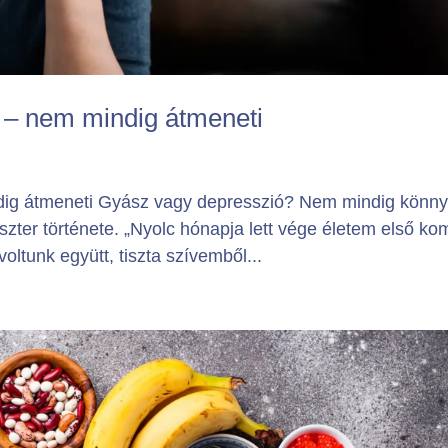
g – nem mindig átmeneti
ndig átmeneti Gyász vagy depresszió? Nem mindig könny
szter története. „Nyolc hónapja lett vége életem első ko
ltunk együtt, tiszta szívemből...