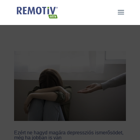
"
"
Ezért ne hagyd magára depressziós ismerősödet,
még ha jobban is van