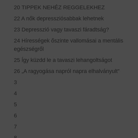
20 TIPPEK NEHÉZ REGGELEKHEZ
22 A nők depressziósabbak lehetnek
23 Depresszió vagy tavaszi fáradtság?
24 Hírességek őszinte vallomásai a mentális
egészségről
25 Így küzdd le a tavaszi lehangoltságot
26 „A ragyogása napról napra elhalványult”
3
4
5
6
7
8