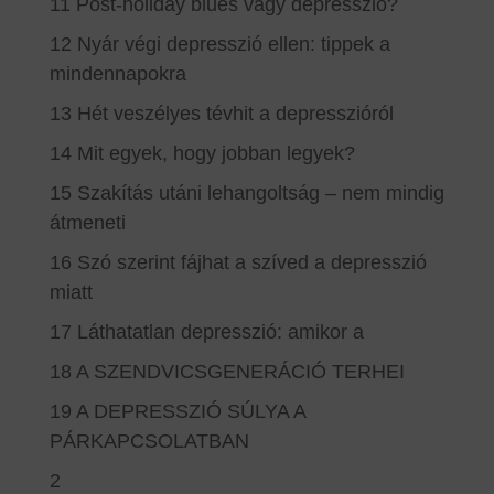
11 Post-holiday blues vagy depresszió?
12 Nyár végi depresszió ellen: tippek a
mindennapokra
13 Hét veszélyes tévhit a depresszióról
14 Mit egyek, hogy jobban legyek?
15 Szakítás utáni lehangoltság – nem mindig
átmeneti
16 Szó szerint fájhat a szíved a depresszió
miatt
17 Láthatatlan depresszió: amikor a
18 A SZENDVICSGENERÁCIÓ TERHEI
19 A DEPRESSZIÓ SÚLYA A
PÁRKAPCSOLATBAN
2