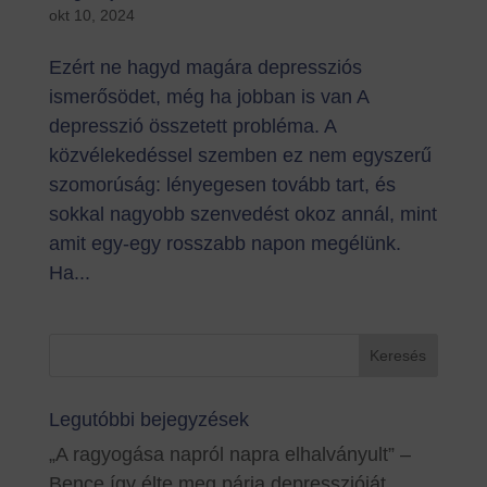
okt 10, 2024
Ezért ne hagyd magára depressziós
ismerősödet, még ha jobban is van A
depresszió összetett probléma. A
közvélekedéssel szemben ez nem egyszerű
szomorúság: lényegesen tovább tart, és
sokkal nagyobb szenvedést okoz annál, mint
amit egy-egy rosszabb napon megélünk.
Ha...
Legutóbbi bejegyzések
„A ragyogása napról napra elhalványult” –
Bence így élte meg párja depresszióját