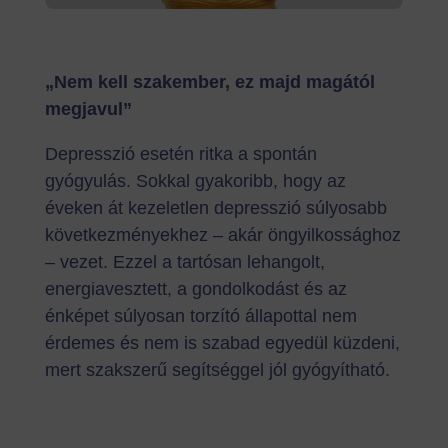
„Nem kell szakember, ez majd magától
megjavul”
Depresszió esetén ritka a spontán
gyógyulás. Sokkal gyakoribb, hogy az
éveken át kezeletlen depresszió súlyosabb
következményekhez – akár öngyilkossághoz
– vezet. Ezzel a tartósan lehangolt,
energiavesztett, a gondolkodást és az
énképet súlyosan torzító állapottal nem
érdemes és nem is szabad egyedül küzdeni,
mert szakszerű segítséggel jól gyógyítható.