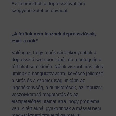
Ez felerősítheti a depresszióval járó
szégyenérzetet és önvádat.
„A férfiak nem lesznek depressziósak,
csak a nők”
Való igaz, hogy a nők sérülékenyebbek a
depresszió szempontjából, de a betegség a
férfiakat sem kíméli. Náluk viszont más jelek
utalnak a hangulatzavarra: kevéssé jellemző
a sírás és a szomorúság, inkább az
ingerlékenység, a dühkitörések, az impulzív,
veszélykereső magatartás és az
elszigetelődés utalhat arra, hogy probléma
van. A férfiaknál gyakoribbak a mással nem
magyarázható fizikai fájdalmak is.