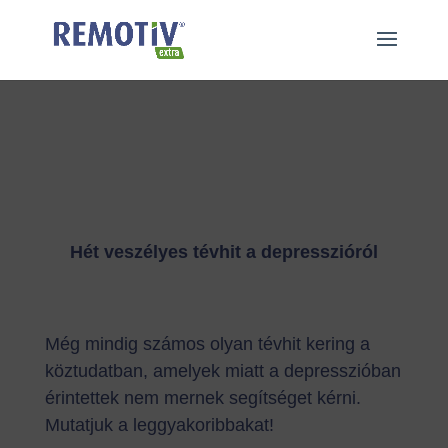
"
"
Hét veszélyes tévhit a depresszióról
Még mindig számos olyan tévhit kering a
köztudatban, amelyek miatt a depresszióban
érintettek nem mernek segítséget kérni.
Mutatjuk a leggyakoribbakat!