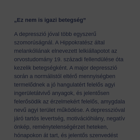
„Ez nem is igazi betegség”
A depresszió jóval több egyszerű
szomorúságnál. A Hippokratész által
melankóliának elnevezett lelkiállapotot az
orvostudomány 19. századi fellendülése óta
kezelik betegségként. A major depresszió
során a normálistól eltérő mennyiségben
termelődnek a jó hangulatért felelős agyi
ingerületátvivő anyagok, és jelentősen
felerősödik az érzelmekért felelős, amygdala
nevű agyi terület működése. A depresszióval
járó tartós levertség, motivációhiány, negatív
önkép, reménytelenségérzet heteken,
hónapokon át tart, és jelentős szenvedést