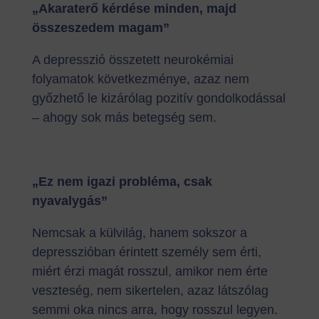
„Akaraterő kérdése minden, majd
összeszedem magam”
A depresszió összetett neurokémiai
folyamatok következménye, azaz nem
győzhető le kizárólag pozitív gondolkodással
– ahogy sok más betegség sem.
„Ez nem igazi probléma, csak
nyavalygás”
Nemcsak a külvilág, hanem sokszor a
depresszióban érintett személy sem érti,
miért érzi magát rosszul, amikor nem érte
veszteség, nem sikertelen, azaz látszólag
semmi oka nincs arra, hogy rosszul legyen.