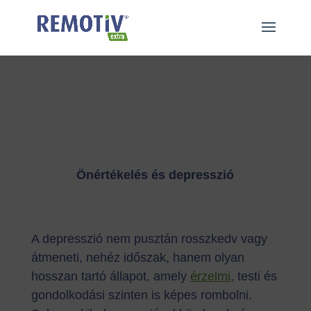
"
"
Önértékelés és depresszió
A depresszió nem pusztán rosszkedv vagy
átmeneti, nehéz időszak, hanem olyan
hosszan tartó állapot, amely
érzelmi
, testi és
gondolkodási szinten is képes rombolni.