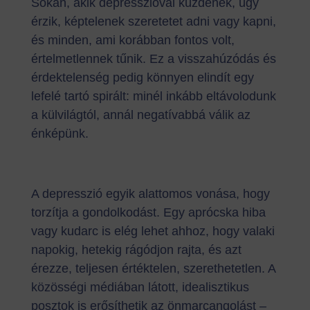
Sokan, akik depresszióval küzdenek, úgy
érzik, képtelenek szeretetet adni vagy kapni,
és minden, ami korábban fontos volt,
értelmetlennek tűnik. Ez a visszahúzódás és
érdektelenség pedig könnyen elindít egy
lefelé tartó spirált: minél inkább eltávolodunk
a külvilágtól, annál negatívabbá válik az
énképünk.
A depresszió egyik alattomos vonása, hogy
torzítja a gondolkodást. Egy aprócska hiba
vagy kudarc is elég lehet ahhoz, hogy valaki
napokig, hetekig rágódjon rajta, és azt
érezze, teljesen értéktelen, szerethetetlen. A
közösségi médiában látott, idealisztikus
posztok is erősíthetik az önmarcangolást –