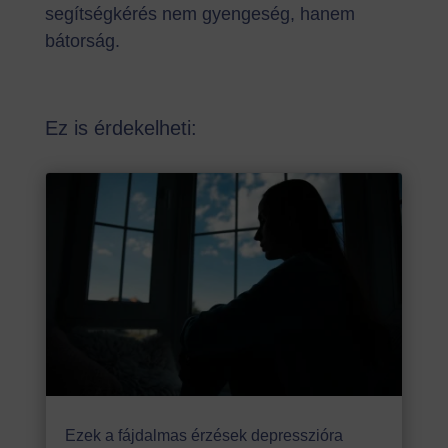
segítségkérés nem gyengeség, hanem
bátorság.
Ez is érdekelheti:
Ezek a fájdalmas érzések depresszióra