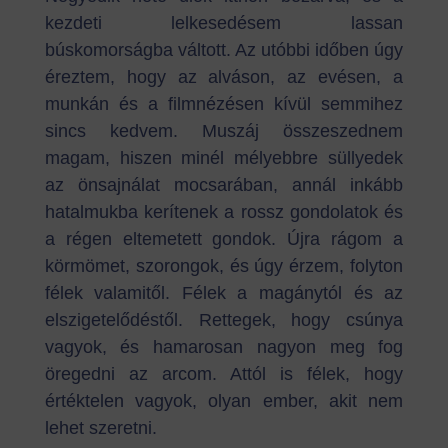
kezdeti lelkesedésem lassan
búskomorságba váltott. Az utóbbi időben úgy
éreztem, hogy az alváson, az evésen, a
munkán és a filmnézésen kívül semmihez
sincs kedvem. Muszáj összeszednem
magam, hiszen minél mélyebbre süllyedek
az önsajnálat mocsarában, annál inkább
hatalmukba kerítenek a rossz gondolatok és
a régen eltemetett gondok. Újra rágom a
körmömet, szorongok, és úgy érzem, folyton
félek valamitől. Félek a magánytól és az
elszigetelődéstől. Rettegek, hogy csúnya
vagyok, és hamarosan nagyon meg fog
öregedni az arcom. Attól is félek, hogy
értéktelen vagyok, olyan ember, akit nem
lehet szeretni.