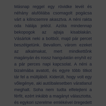
Másnap reggel egy rövidke levél és
néhány alufóliába csomagolt pogácsa
várt a kilincsemre akasztva. A néni rakta
oda hálája jeléül. Azóta mindennap
bekopogok az ajtaja kisablakán.
Vásárlok neki a boltból, majd pár percet
beszélgetünk. Bevallom, várom ezeket
az alkalmakat, mert mindkettőnk
magányán és rossz hangulatán enyhít ez
a pár perces napi kapcsolat. A néni a
bizalmába avatott, és egyre több titkot
tár fel a múltjából. Kiderült, hogy volt egy
vőlegénye, aki autóbalesetben váratlanul
meghalt. Soha nem tudta elfelejteni a
férfit, ezért inkább a magányt választotta,
és egykori szerelme emlékével öregedett