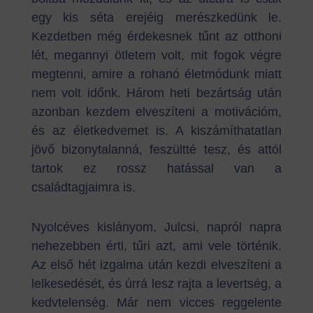
egy kis séta erejéig merészkedünk le.
Kezdetben még érdekesnek tűnt az otthoni
lét, megannyi ötletem volt, mit fogok végre
megtenni, amire a rohanó életmódunk miatt
nem volt időnk. Három heti bezártság után
azonban kezdem elveszíteni a motivációm,
és az életkedvemet is. A kiszámíthatatlan
jövő bizonytalanná, feszültté tesz, és attól
tartok ez rossz hatással van a
családtagjaimra is.
Nyolcéves kislányom, Julcsi, napról napra
nehezebben érti, tűri azt, ami vele történik.
Az első hét izgalma után kezdi elveszíteni a
lelkesedését, és úrrá lesz rajta a levertség, a
kedvtelenség. Már nem vicces reggelente