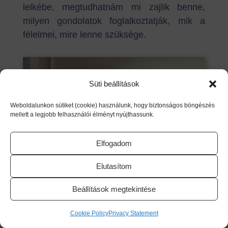
lelkébe, megtudhatnám mi zajlik benne,
milyen gondolatok foglalkoztatják, mik a
félelmei, mire lenne szüksége.
Süti beállítások
Weboldalunkon sütiket (cookie) használunk, hogy biztonságos böngészés
mellett a legjobb felhasználói élményt nyújthassunk.
Elfogadom
Elutasítom
Beállítások megtekintése
Cookie Policy
Privacy Statement