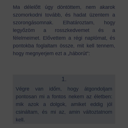
Ma délelőtt úgy döntöttem, nem akarok
szomorkodni tovább, és hadat üzentem a
szorongásomnak. Elhatároztam, hogy
legyőzöm a rosszkedvemet és a
félelmeimet. Elővettem a régi naplómat, és
pontokba foglaltam össze, mit kell tennem,
hogy megnyerjem ezt a „háborút”:
1.
Végre van időm, hogy átgondoljam
pontosan mi a fontos nekem az életben:
mik azok a dolgok, amiket eddig jól
csináltam, és mi az, amin változtatnom
kell.