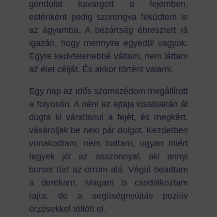
gondolat kavargott a fejemben,
esténként pedig szorongva feküdtem le
az ágyamba. A bezártság ébresztett rá
igazán, hogy mennyire egyedül vagyok.
Egyre kedvtelenebbé váltam, nem láttam
az élet célját. És akkor történt valami.
Egy nap az idős szomszédom megállított
a folyosón. A néni az ajtaja kisablakán át
dugta ki váratlanul a fejét, és megkért,
vásároljak be neki pár dolgot. Kezdetben
vonakodtam, nem tudtam, ugyan miért
tegyek jót az asszonnyal, aki annyi
borsot tört az orrom alá. Végül beadtam
a derekam. Magam is csodálkoztam
rajta, de a segítségnyújtás pozitív
érzésekkel töltött el.