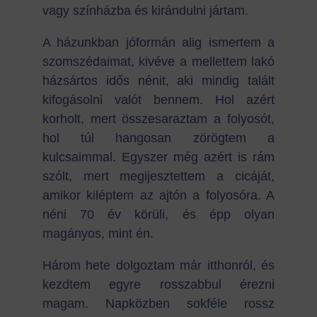
vagy színházba és kirándulni jártam.
A házunkban jóformán alig ismertem a
szomszédaimat, kivéve a mellettem lakó
házsártos idős nénit, aki mindig talált
kifogásolni valót bennem. Hol azért
korholt, mert összesaraztam a folyosót,
hol túl hangosan zörögtem a
kulcsaimmal. Egyszer még azért is rám
szólt, mert megijesztettem a cicáját,
amikor kiléptem az ajtón a folyosóra. A
néni 70 év körüli, és épp olyan
magányos, mint én.
Három hete dolgoztam már itthonról, és
kezdtem egyre rosszabbul érezni
magam. Napközben sokféle rossz