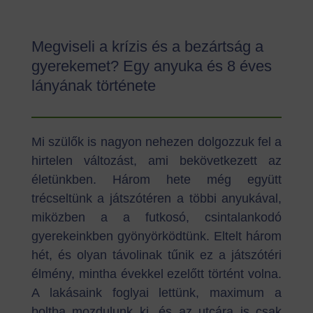
Megviseli a krízis és a bezártság a
gyerekemet? Egy anyuka és 8 éves
lányának története
Mi szülők is nagyon nehezen dolgozzuk fel a
hirtelen változást, ami bekövetkezett az
életünkben. Három hete még együtt
trécseltünk a játszótéren a többi anyukával,
miközben a a futkosó, csintalankodó
gyerekeinkben gyönyörködtünk. Eltelt három
hét, és olyan távolinak tűnik ez a játszótéri
élmény, mintha évekkel ezelőtt történt volna.
A lakásaink foglyai lettünk, maximum a
boltba mozdulunk ki, és az utcára is csak