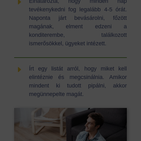
E
Elhatározta, hogy minden nap
tevékenykedni fog legalább 4-5 órát.
Naponta járt bevásárolni, főzött
magának, elment edzeni a
konditerembe, találkozott
ismerősökkel, ügyeket intézett.
E
Írt egy listát arról, hogy miket kell
elintéznie és megcsinálnia. Amikor
mindent ki tudott pipálni, akkor
megünnepelte magát.