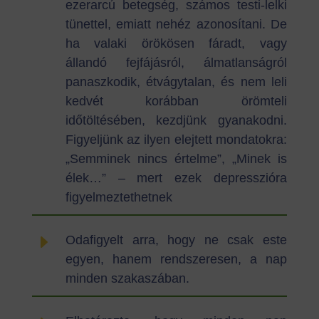
ezerarcú betegség, számos testi-lelki
tünettel, emiatt nehéz azonosítani. De
ha valaki örökösen fáradt, vagy
állandó fejfájásról, álmatlanságról
panaszkodik, étvágytalan, és nem leli
kedvét korábban örömteli
időtöltésében, kezdjünk gyanakodni.
Figyeljünk az ilyen elejtett mondatokra:
„Semminek nincs értelme”, „Minek is
élek…” – mert ezek depresszióra
figyelmeztethetnek
E
Odafigyelt arra, hogy ne csak este
egyen, hanem rendszeresen, a nap
minden szakaszában.