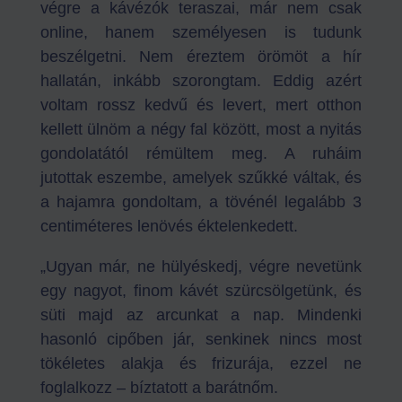
végre a kávézók teraszai, már nem csak
online, hanem személyesen is tudunk
beszélgetni. Nem éreztem örömöt a hír
hallatán, inkább szorongtam. Eddig azért
voltam rossz kedvű és levert, mert otthon
kellett ülnöm a négy fal között, most a nyitás
gondolatától rémültem meg. A ruháim
jutottak eszembe, amelyek szűkké váltak, és
a hajamra gondoltam, a tövénél legalább 3
centiméteres lenövés éktelenkedett.
„Ugyan már, ne hülyéskedj, végre nevetünk
egy nagyot, finom kávét szürcsölgetünk, és
süti majd az arcunkat a nap. Mindenki
hasonló cipőben jár, senkinek nincs most
tökéletes alakja és frizurája, ezzel ne
foglalkozz – bíztatott a barátnőm.