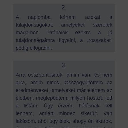
2.
A naplómba leírtam azokat a
tulajdonságokat, amelyeket szeretek
magamon. Próbálok ezekre a jó
tulajdonságaimra figyelni, a „rosszakat”
pedig elfogadni.
3.
Arra összpontosítok, amim van, és nem
arra, amim nincs. Összegyűjtöttem az
eredményeket, amelyeket már elértem az
életben: meglepődtem, milyen hosszú lett
a listám! Úgy érzem, hálásnak kell
lennem, amiért mindez sikerült. Van
lakásom, ahol úgy élek, ahogy én akarok,