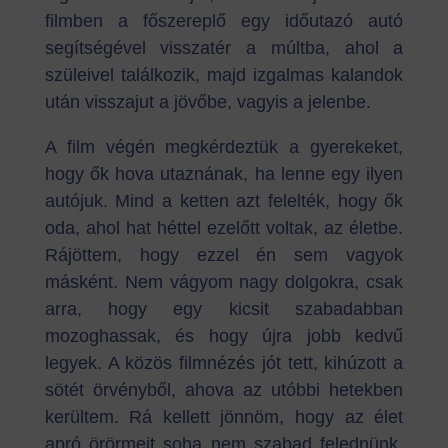
filmben a főszereplő egy időutazó autó
segítségével visszatér a múltba, ahol a
szüleivel találkozik, majd izgalmas kalandok
után visszajut a jövőbe, vagyis a jelenbe.
A film végén megkérdeztük a gyerekeket,
hogy ők hova utaznának, ha lenne egy ilyen
autójuk. Mind a ketten azt felelték, hogy ők
oda, ahol hat héttel ezelőtt voltak, az életbe.
Rájöttem, hogy ezzel én sem vagyok
másként. Nem vágyom nagy dolgokra, csak
arra, hogy egy kicsit szabadabban
mozoghassak, és hogy újra jobb kedvű
legyek. A közös filmnézés jót tett, kihúzott a
sötét örvényből, ahova az utóbbi hetekben
kerültem. Rá kellett jönnöm, hogy az élet
apró örörmeit soha nem szabad felednünk.