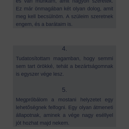
és van munkám, amit nagyon szeretek.
Ez már önmagában két olyan dolog, amit
meg kell becsülnöm. A szüleim szeretnek
engem, és a barátaim is.
4.
Tudatosítottam magamban, hogy semmi
sem tart örökké, tehát a bezártságomnak
is egyszer vége lesz.
5.
Megpróbálom a mostani helyzetet egy
lehetőségnek felfogni. Egy olyan átmeneti
állapotnak, aminek a vége nagy eséllyel
jót hozhat majd nekem.