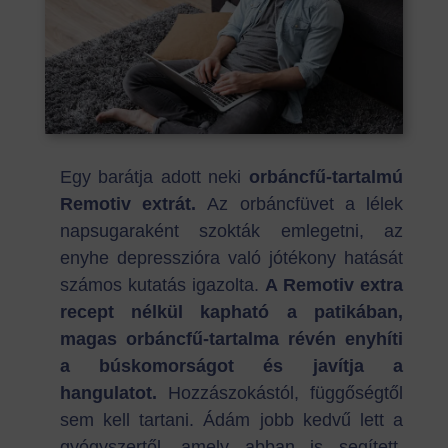
Egy barátja adott neki
orbáncfű-tartalmú
Remotiv extrát.
Az orbáncfüvet a lélek
napsugaraként szokták emlegetni, az
enyhe depresszióra való jótékony hatását
számos kutatás igazolta.
A Remotiv extra
recept nélkül kapható a patikában,
magas orbáncfű-tartalma révén enyhíti
a búskomorságot és javítja a
hangulatot.
Hozzászokástól, függőségtől
sem kell tartani. Ádám jobb kedvű lett a
gyógyszertől, amely abban is segített,