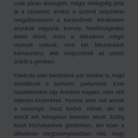
csak páran lézengtek, mégis melegség járta
át a szívemet, amikor a szokott helyünkön
megpillantottam a barátnőmet. Mindketten
anyukák vagyunk, komoly, felelősségteljes
életet élünk, ezen a délutánon mégis
olyanok voltunk, mint két felszabadult
kamaszlány, akik megszöktek az utolsó
óráról a gimiben.
Kávézás után benéztünk pár üzletbe is, majd
elsétáltunk a kedvenc parkunkba. Este
hazafelement úgy éreztem magam, mint akit
teljesen kicseréltek. Nyoma sem volt annak
a szorongó, rossz kedvű, nőnek, aki az
elmúlt két hónapban bennem lakott. Eddig
kicsit közhelyesnek gondoltam, ám ezen a
délutánon megbizonyosodtam róla, hogy