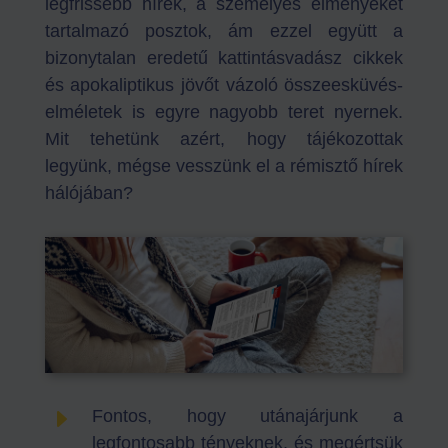
legfrissebb hírek, a személyes élményeket
tartalmazó posztok, ám ezzel együtt a
bizonytalan eredetű kattintásvadász cikkek
és apokaliptikus jövőt vázoló összeesküvés-
elméletek is egyre nagyobb teret nyernek.
Mit tehetünk azért, hogy tájékozottak
legyünk, mégse vesszünk el a rémisztő hírek
hálójában?
E
Fontos, hogy utánajárjunk a
legfontosabb tényeknek, és megértsük