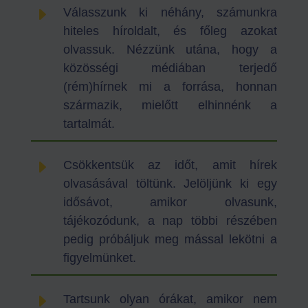
E
Válasszunk ki néhány, számunkra
hiteles híroldalt, és főleg azokat
olvassuk. Nézzünk utána, hogy a
közösségi médiában terjedő
(rém)hírnek mi a forrása, honnan
származik, mielőtt elhinnénk a
tartalmát.
E
Csökkentsük az időt, amit hírek
olvasásával töltünk. Jelöljünk ki egy
idősávot, amikor olvasunk,
tájékozódunk, a nap többi részében
pedig próbáljuk meg mással lekötni a
figyelmünket.
E
Tartsunk olyan órákat, amikor nem