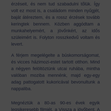
érzéseit, és nem tud szabadulni tőlük. Így
volt ez most is, a családom minden nyűgjét,
baját átéreztem, és a rossz érzések tovább
keringtek bennem. Közben aggódtam a
munkahelyemért, a jövőnkért, az idős
szüleimért is. Folyton rosszkedvű voltam és
levert.
A férjem megelégelte a búskomorságomat,
és vicces házimozi-estet tartott otthon. Mind
a négyen felöltöztünk utcai ruhába, mintha
valóban moziba mennénk, majd egy-egy
adag pattogatott kukoricával bevonultunk a
nappaliba.
Megnéztük a 80-as 90-es évek egyik
legsikeresebb filmjét, a Vissza a jövőbent. A