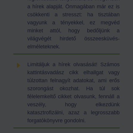
a hírek alapját. Önmagában már ez is
csökkenti a stresszt: ha tisztában
vagyunk a tényekkel, ez megvéd
minket attól, hogy bedőljünk a
világvégét hirdető összeesküvés-
elméleteknek.
E
Limitáljuk a hírek olvasását! Számos
kattintásvadász cikk elhallgat vagy
túlzottan felnagyít adatokat, ami erős
szorongást okozhat. Ha túl sok
félelemkeltő cikket olvasunk, fennáll a
veszély, hogy elkezdünk
katasztrofizálni, azaz a legrosszabb
forgatókönyvre gondolni.