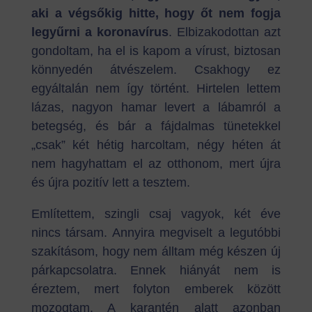
aki a végsőkig hitte, hogy őt nem fogja
legyűrni a koronavírus
. Elbizakodottan azt
gondoltam, ha el is kapom a vírust, biztosan
könnyedén átvészelem. Csakhogy ez
egyáltalán nem így történt. Hirtelen lettem
lázas, nagyon hamar levert a lábamról a
betegség, és bár a fájdalmas tünetekkel
„csak” két hétig harcoltam, négy héten át
nem hagyhattam el az otthonom, mert újra
és újra pozitív lett a tesztem.
Említettem, szingli csaj vagyok, két éve
nincs társam. Annyira megviselt a legutóbbi
szakításom, hogy nem álltam még készen új
párkapcsolatra. Ennek hiányát nem is
éreztem, mert folyton emberek között
mozogtam. A karantén alatt azonban