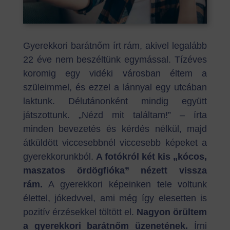
Gyerekkori barátnőm írt rám, akivel legalább
22 éve nem beszéltünk egymással. Tízéves
koromig egy vidéki városban éltem a
szüleimmel, és ezzel a lánnyal egy utcában
laktunk. Délutánonként mindig együtt
játszottunk. „Nézd mit találtam!” – írta
minden bevezetés és kérdés nélkül, majd
átküldött viccesebbnél viccesebb képeket a
gyerekkorunkból.
A fotókról két kis „kócos,
maszatos ördögfióka” nézett vissza
rám.
A gyerekkori képeinken tele voltunk
élettel, jókedvvel, ami még így elesetten is
pozitív érzésekkel töltött el.
Nagyon örültem
a gyerekkori barátnőm üzenetének.
Írni