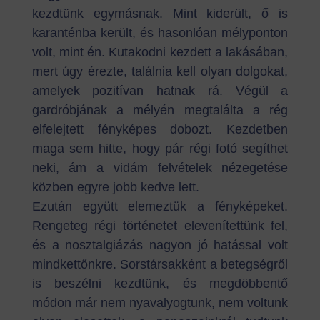
kezdtünk egymásnak. Mint kiderült, ő is
karanténba került, és hasonlóan mélyponton
volt, mint én. Kutakodni kezdett a lakásában,
mert úgy érezte, találnia kell olyan dolgokat,
amelyek pozitívan hatnak rá. Végül a
gardróbjának a mélyén megtalálta a rég
elfelejtett fényképes dobozt. Kezdetben
maga sem hitte, hogy pár régi fotó segíthet
neki, ám a vidám felvételek nézegetése
közben egyre jobb kedve lett.
Ezután együtt elemeztük a fényképeket.
Rengeteg régi történetet elevenítettünk fel,
és a nosztalgiázás nagyon jó hatással volt
mindkettőnkre. Sorstársakként a betegségről
is beszélni kezdtünk, és megdöbbentő
módon már nem nyavalyogtunk, nem voltunk