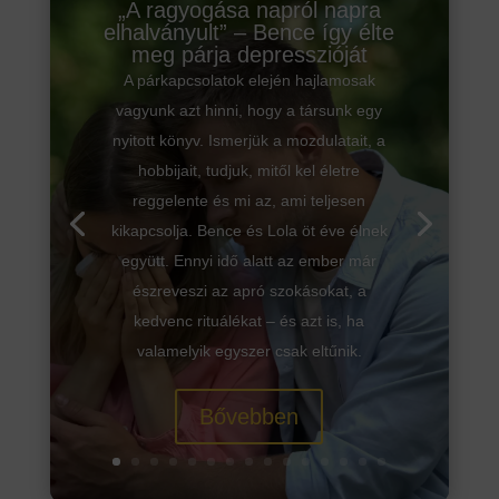
„A ragyogása napról napra
elhalványult” – Bence így élte
meg párja depresszióját
A párkapcsolatok elején hajlamosak
vagyunk azt hinni, hogy a társunk egy
nyitott könyv. Ismerjük a mozdulatait, a
hobbijait, tudjuk, mitől kel életre
reggelente és mi az, ami teljesen
kikapcsolja. Bence és Lola öt éve élnek
együtt. Ennyi idő alatt az ember már
észreveszi az apró szokásokat, a
kedvenc rituálékat – és azt is, ha
valamelyik egyszer csak eltűnik.
Bővebben