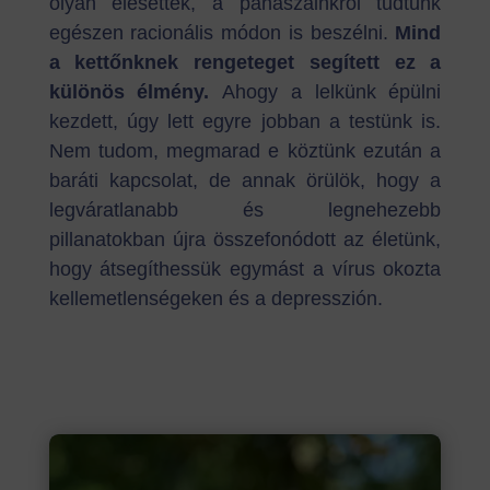
olyan elesettek, a panaszainkról tudtunk
egészen racionális módon is beszélni.
Mind
a kettőnknek rengeteget segített ez a
különös élmény.
Ahogy a lelkünk épülni
kezdett, úgy lett egyre jobban a testünk is.
Nem tudom, megmarad e köztünk ezután a
baráti kapcsolat, de annak örülök, hogy a
legváratlanabb és legnehezebb
pillanatokban újra összefonódott az életünk,
hogy átsegíthessük egymást a vírus okozta
kellemetlenségeken és a depresszión.