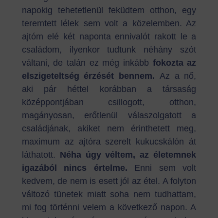
napokig tehetetlenül feküdtem otthon, egy
teremtett lélek sem volt a közelemben. Az
ajtóm elé két naponta ennivalót rakott le a
családom, ilyenkor tudtunk néhány szót
váltani, de talán ez még inkább
fokozta az
elszigeteltség érzését bennem.
Az a nő,
aki pár héttel korábban a társaság
középpontjában csillogott, otthon,
magányosan, erőtlenül válaszolgatott a
családjának, akiket nem érinthetett meg,
maximum az ajtóra szerelt kukucskálón át
láthatott.
Néha úgy véltem, az életemnek
igazából nincs értelme.
Enni sem volt
kedvem, de nem is esett jól az étel. A folyton
változó tünetek miatt soha nem tudhattam,
mi fog történni velem a következő napon. A